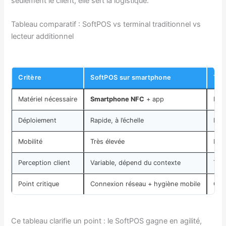
seulement le client, elle sert la logistique.
Tableau comparatif : SoftPOS vs terminal traditionnel vs
lecteur additionnel
Critère
SoftPOS sur smartphone
Ter
Matériel nécessaire
Smartphone NFC
+ app
Boît
Déploiement
Rapide, à l’échelle
Plus
Mobilité
Très élevée
Moy
Perception client
Variable, dépend du contexte
Très
Point critique
Connexion réseau + hygiène mobile
Coû
Ce tableau clarifie un point : le SoftPOS gagne en agilité,